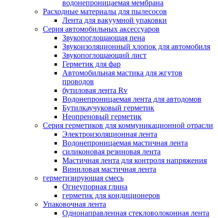
водонепроницаемая мембрана
Расходные материалы для пылесосов
Лента для вакуумной упаковки
Серия автомобильных аксессуаров
Звукопоглощающая пена
Звукоизоляционный хлопок для автомобиля
Звукопоглощающий лист
Герметик для фар
Автомобильная мастика для жгутов
проводов
бутиловая лента Rv
Водонепроницаемая лента для автодомов
Бутилкаучуковый герметик
Неопреновый герметик
Серия герметиков для коммуникационной отрасли
Электроизоляционная лента
Водонепроницаемая мастичная лента
силиконовая резиновая лента
Мастичная лента для контроля напряжения
Виниловая мастичная лента
герметизирующая смесь
Огнеупорная глина
герметик для кондиционеров
Упаковочная лента
Однонаправленная стекловолоконная лента