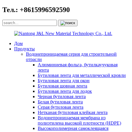
Тел.: +8615996592590
Дом
Продукты
Водонепроницаемая серия для строительной
отрасли
Алюминиевая фольга, бутилкаучуковая
лента
Бутиловая лента для металлической кровли
Бутиловая лента для окон
Бутиловая шовная лента
Бутиловая лента для лодок
Черная бутиловая лента
Белая бутиловая лента
Серая бутиловая лента
Нетканая бутиловая клейкая лента
Водонепроницаемая мембрана из
полиэтилена высокой плотности (HDPE)
Высокополимерная самоклеящаяся