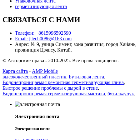
Упаковочная лента
герметизирующая лента
СВЯЗАТЬСЯ С НАМИ
Телефон: +8615996592590
Email: jltech0086@163.com
Адрес: № 9, улица Сименг, зона развития, город Хайань,
провинция Цзянсу, Китай.
© Авторские права - 2010-2025: Все права защищены.
Карта сайта
-
AMP Mobile
высококачественный пластик
,
Бутиловая лента
,
Водонепроницаемая ремонтная герметизирующая глина
,
Быстрое решение проблемы с дырой в стене
,
Водонепроницаемая герметизирующая мастика
,
бутилкаучук
,
Электронная почта
Электронная почта