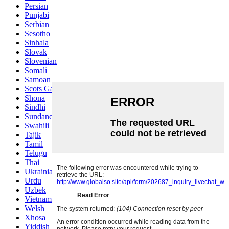
Persian
Punjabi
Serbian
Sesotho
Sinhala
Slovak
Slovenian
Somali
Samoan
Scots Gaelic
Shona
Sindhi
Sundanese
Swahili
Tajik
Tamil
Telugu
Thai
Ukrainian
Urdu
Uzbek
Vietnamese
Welsh
Xhosa
Yiddish