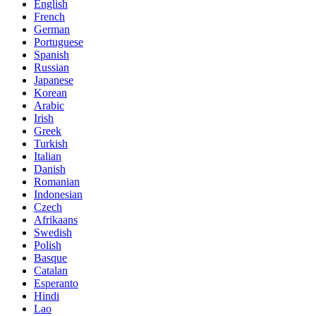
English
French
German
Portuguese
Spanish
Russian
Japanese
Korean
Arabic
Irish
Greek
Turkish
Italian
Danish
Romanian
Indonesian
Czech
Afrikaans
Swedish
Polish
Basque
Catalan
Esperanto
Hindi
Lao