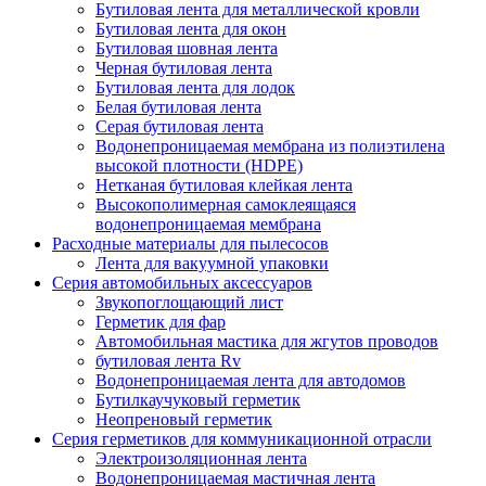
Бутиловая лента для металлической кровли
Бутиловая лента для окон
Бутиловая шовная лента
Черная бутиловая лента
Бутиловая лента для лодок
Белая бутиловая лента
Серая бутиловая лента
Водонепроницаемая мембрана из полиэтилена
высокой плотности (HDPE)
Нетканая бутиловая клейкая лента
Высокополимерная самоклеящаяся
водонепроницаемая мембрана
Расходные материалы для пылесосов
Лента для вакуумной упаковки
Серия автомобильных аксессуаров
Звукопоглощающий лист
Герметик для фар
Автомобильная мастика для жгутов проводов
бутиловая лента Rv
Водонепроницаемая лента для автодомов
Бутилкаучуковый герметик
Неопреновый герметик
Серия герметиков для коммуникационной отрасли
Электроизоляционная лента
Водонепроницаемая мастичная лента