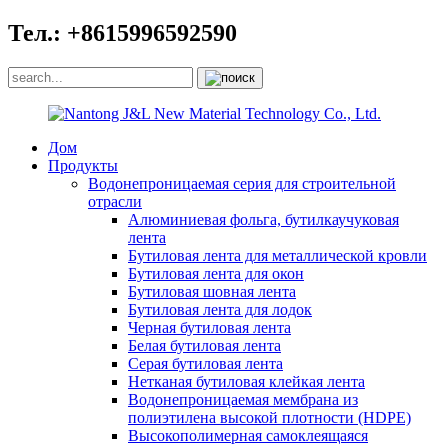
Тел.: +8615996592590
Дом
Продукты
Водонепроницаемая серия для строительной
отрасли
Алюминиевая фольга, бутилкаучуковая
лента
Бутиловая лента для металлической кровли
Бутиловая лента для окон
Бутиловая шовная лента
Бутиловая лента для лодок
Черная бутиловая лента
Белая бутиловая лента
Серая бутиловая лента
Нетканая бутиловая клейкая лента
Водонепроницаемая мембрана из
полиэтилена высокой плотности (HDPE)
Высокополимерная самоклеящаяся