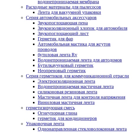
водонепроницаемая мембрана
Расходные материалы для пылесосов
Лента для вакуумной упаковки
Серия автомобильных аксессуаров
Звукопоглощающая пена
Звукоизоляционный хлопок для автомобиля
Звукопоглощающий лист
Герметик для фар
Автомобильная мастика для жгутов
проводов
бутиловая лента Rv
Водонепроницаемая лента для автодомов
Бутилкаучуковый герметик
Неопреновый герметик
Серия герметиков для коммуникационной отрасли
Электроизоляционная лента
Водонепроницаемая мастичная лента
силиконовая резиновая лента
Мастичная лента для контроля напряжения
Виниловая мастичная лента
герметизирующая смесь
Огнеупорная глина
герметик для кондиционеров
Упаковочная лента
Однонаправленная стекловолоконная лента