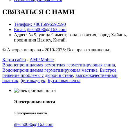
СВЯЗАТЬСЯ С НАМИ
Телефон: +8615996592590
Email: jltech0086@163.com
Адрес: № 9, улица Сименг, зона развития, город Хайань,
провинция Цзянсу, Китай.
© Авторские права - 2010-2025: Все права защищены.
Карта сайта
-
AMP Mobile
Водонепроницаемая ремонтная герметизирующая глина
,
Водонепроницаемая герметизирующая мастика
,
Быстрое
решение проблемы с дырой в стене
,
высококачественный
пластик
,
бутилкаучук
,
Бутиловая лента
,
Электронная почта
Электронная почта
jltech0086@163.com