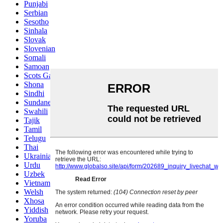
Punjabi
Serbian
Sesotho
Sinhala
Slovak
Slovenian
Somali
Samoan
Scots Gaelic
Shona
Sindhi
Sundanese
Swahili
Tajik
Tamil
Telugu
Thai
Ukrainian
Urdu
Uzbek
Vietnamese
Welsh
Xhosa
Yiddish
Yoruba