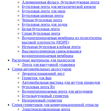
Алюминиевая фольга, бутилкаучуковая лента
Бутиловая лента для металлической кровли
Бутиловая лента для окон
Бутиловая шовная лента
Черная бутиловая лента
Бутиловая лента для лодок
Белая бутиловая лента
Серая бутиловая лента
Водонепроницаемая мембрана из полиэтилена
высокой плотности (HDPE)
Нетканая бутиловая клейкая лента
Высокополимерная самоклеящаяся
водонепроницаемая мембрана
Расходные материалы для пылесосов
Лента для вакуумной упаковки
Серия автомобильных аксессуаров
Звукопоглощающий лист
Герметик для фар
Автомобильная мастика для жгутов проводов
бутиловая лента Rv
Водонепроницаемая лента для автодомов
Бутилкаучуковый герметик
Неопреновый герметик
Серия герметиков для коммуникационной отрасли
Электроизоляционная лента