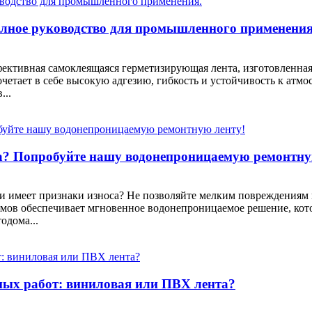
олное руководство для промышленного применения
фективная самоклеящаяся герметизирующая лента, изготовленная
четает в себе высокую адгезию, гибкость и устойчивость к атмо
...
? Попробуйте нашу водонепроницаемую ремонтну
ли имеет признаки износа? Не позволяйте мелким повреждениям
мов обеспечивает мгновенное водонепроницаемое решение, кото
одома...
ных работ: виниловая или ПВХ лента?