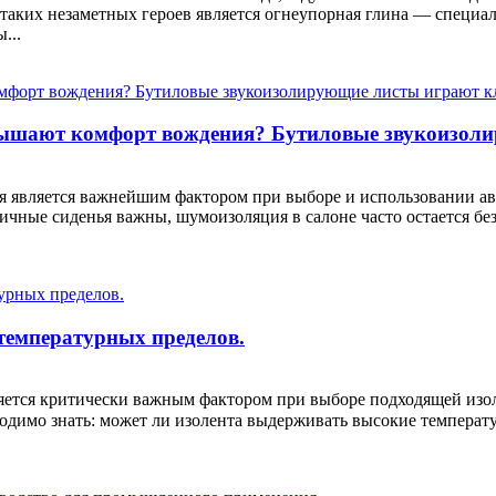
 таких незаметных героев является огнеупорная глина — специа
...
ышают комфорт вождения? Бутиловые звукоизоли
я является важнейшим фактором при выборе и использовании ав
чные сиденья важны, шумоизоляция в салоне часто остается б
температурных пределов.
яется критически важным фактором при выборе подходящей изол
ходимо знать: может ли изолента выдерживать высокие температ