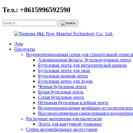
Тел.: +8615996592590
Дом
Продукты
Водонепроницаемая серия для строительной отрасл
Алюминиевая фольга, бутилкаучуковая лента
Бутиловая лента для металлической кровли
Бутиловая лента для окон
Бутиловая шовная лента
Бутиловая лента для лодок
Черная бутиловая лента
Белая бутиловая лента
Серая бутиловая лента
Нетканая бутиловая клейкая лента
Водонепроницаемая мембрана из полиэтилен
Высокополимерная самоклеящаяся водонепро
Расходные материалы для пылесосов
Лента для вакуумной упаковки
Серия автомобильных аксессуаров