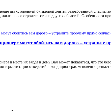
оление двухсторонней бутиловой ленты, разработанной специаль
я, жилищного строительства и других областей. Особенности пр
иционере могут обойтись вам дорого – устраните п
онера в месте их входа в дом? Вам может показаться, что это бе
для герметизации отверстий в кондиционерах мгновенно решает 