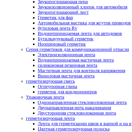
Звукопоглощающая пена
Звукоизоляционный хлопок для автомобиля
Звукопоглощающий лист
Герметик для фар
Автомобильная мастика для жгутов проводов
бутиловая лента Rv
Водонепроницаемая лента для автодомов
Бутилкаучуковый герметик
Неопреновый герметик
Серия герметиков для коммуникационной отрасли
Электроизоляционная лента
Водонепроницаемая мастичная лента
силиконовая резиновая лента
Мастичная лента для контроля напряжения
Виниловая мастичная лента
герметизирующая смесь
Огнеупорная глина
герметик для кондиционеров
Упаковочная лента
Однонаправленная стекловолоконная лента
Двунаправленная нить накаливания
Двусторонняя стекловолоконная лента
герметизирующая лента
Лента для герметизации швов в ванной и на 
Цветная герметизирующая полоска